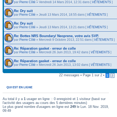
par
Pierre Côté
» Vendredi 14 Mars 2014, 12:31 dans [
VÊTEMENTS
]
Re: Dry suit
par
Pierre Côté
» Jeudi 13 Mars 2014, 18:55 dans [
VÊTEMENTS
]
Re: Dry suit
par
Pierre Côté
» Jeudi 13 Mars 2014, 13:21 dans [
VÊTEMENTS
]
Re: Bottes NRS Boundary/ Neoprene, votre avis SVP.
par
Pierre Côté
» Mercredi 9 Octobre 2013, 22:51 dans [
VÊTEMENTS
]
Re: Réparation gasket - erreur de colle
par
Pierre Côté
» Mercredi 26 Juin 2013, 19:42 dans [
VÊTEMENTS
]
Re: Réparation gasket - erreur de colle
par
Pierre Côté
» Mercredi 26 Juin 2013, 13:02 dans [
VÊTEMENTS
]
22 messages • Page 1 sur 2 •
1
2
.
QUI EST EN LIGNE
Au total il y a
1
usager en ligne :: 0 enregistré et 1 visiteur (basé sur
l'activité des usagers au cours des 5 dernières minutes)
Le plus grand nombre d'usagers en ligne est
249
le Lun. 18 Nov. 2019,
09:49