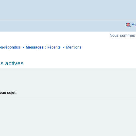
Me
Nous sommes p
n-répondus
•
Messages :
Récents
•
Mentions
s actives
eau sujet: