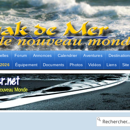
elles
Forum
Annonces
Calendrier
Aventures
Destination
2026
Équipement
Documents
Photos
Vidéos
Liens
Site