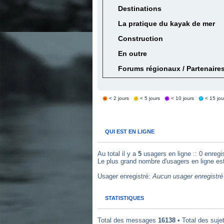
Destinations
La pratique du kayak de mer
Construction
En outre
Forums régionaux / Partenaire
< 2 jours
< 5 jours
< 10 jours
< 15 jou
QUI EST EN LIGNE
Au total il y a
5
usagers en ligne :: 0 enregis
Le plus grand nombre d'usagers en ligne es
Usager enregistré:
Aucun usager enregistré 
STATISTIQUES
Total des messages
16138
• Total des suje