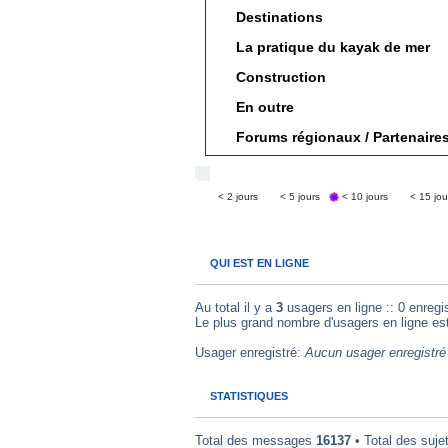
Destinations
La pratique du kayak de mer
Construction
En outre
Forums régionaux / Partenaire
< 2 jours
< 5 jours
< 10 jours
< 15 jou
QUI EST EN LIGNE
Au total il y a
3
usagers en ligne :: 0 enregis
Le plus grand nombre d'usagers en ligne es
Usager enregistré:
Aucun usager enregistré 
STATISTIQUES
Total des messages
16137
• Total des suje