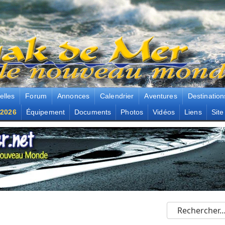
elles
Forum
Annonces
Calendrier
Aventures
Destination
2026
Équipement
Documents
Photos
Vidéos
Liens
Site