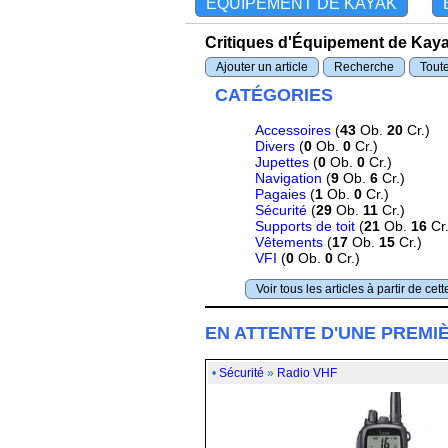
ÉQUIPEMENT DE KAYAK
Critiques d'Équipement de Kay
Ajouter un article
Recherche
Toute
CATÉGORIES
Accessoires
(
43
Ob.
20
Cr.)
Divers
(
0
Ob.
0
Cr.)
Jupettes
(
0
Ob.
0
Cr.)
Navigation
(
9
Ob.
6
Cr.)
Pagaies
(
1
Ob.
0
Cr.)
Sécurité
(
29
Ob.
11
Cr.)
Supports de toit
(
21
Ob.
16
Cr.
Vêtements
(
17
Ob.
15
Cr.)
VFI
(
0
Ob.
0
Cr.)
Voir tous les articles à partir de cet
EN ATTENTE D'UNE PREMI
•
Sécurité
»
Radio VHF