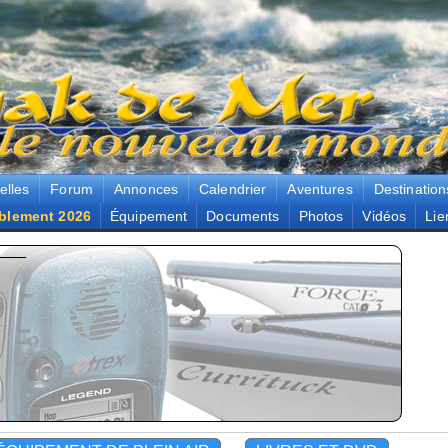
elles
Forum
Annonces
Calendrier
Aventures
Destination
blement 2026
Équipement
Documents
Photos
Vidéos
Lie