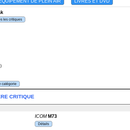
ÉQUIPEMENT DE PLEIN AIR
LIVRES ET DVD
ak
s les critiques
)
te catégorie
ÈRE CRITIQUE
ICOM
M73
Détails