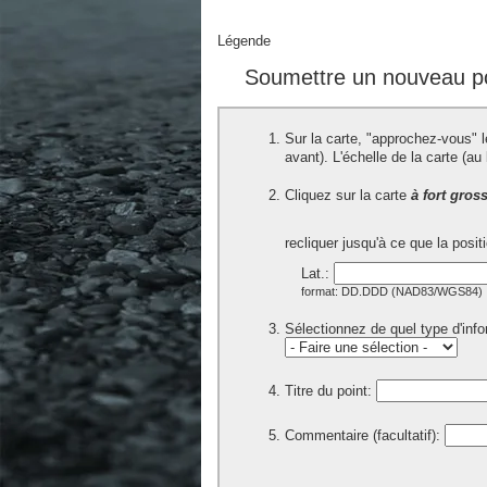
Légende
Soumettre un nouveau po
Sur la carte, "approchez-vous" l
avant). L'échelle de la carte (a
Cliquez sur la carte
à fort gros
recliquer jusqu'à ce que la posi
Lat.:
format: DD.DDD (NAD83/WGS84)
Sélectionnez de quel type d'infor
Titre du point:
Commentaire (facultatif):