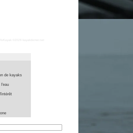
nfoKayak ©2026 kayakdemer.net
on de kayaks
l'eau
'intérêt
one