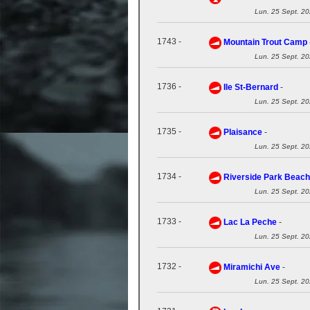
Lun. 25 Sept. 2
1743 -
Mountain Trout Camp
Lun. 25 Sept. 2
1736 -
Ile St-Bernard
-
Lun. 25 Sept. 2
1735 -
Plaisance
-
Lun. 25 Sept. 2
1734 -
Riverside Park Beach
Lun. 25 Sept. 2
1733 -
Lac La Peche
-
Lun. 25 Sept. 2
1732 -
Miramichi Ave
-
Lun. 25 Sept. 2