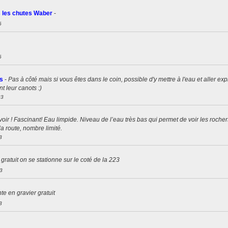
s les chutes Waber
-
6
6
s
-
Pas à côté mais si vous êtes dans le coin, possible d'y mettre à l'eau et aller exp
t leur canots :)
23
voir ! Fascinant! Eau limpide. Niveau de l’eau très bas qui permet de voir les rocher
a route, nombre limité.
3
-
gratuit on se stationne sur le coté de la 223
3
te en gravier gratuit
3