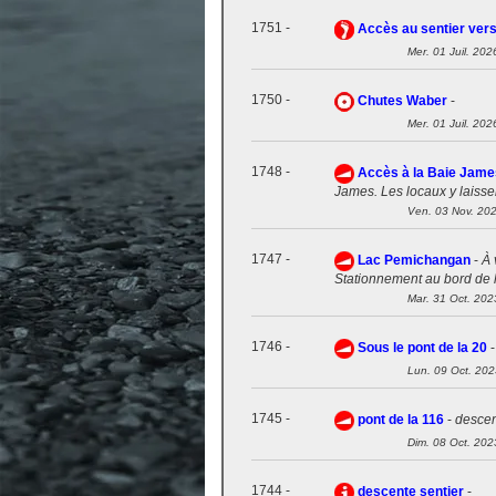
1751 -
Accès au sentier ver
Mer. 01 Juil. 202
1750 -
Chutes Waber
-
Mer. 01 Juil. 202
1748 -
Accès à la Baie Jame
James. Les locaux y laissen
Ven. 03 Nov. 20
1747 -
Lac Pemichangan
-
À 
Stationnement au bord de l
Mar. 31 Oct. 202
1746 -
Sous le pont de la 20
Lun. 09 Oct. 202
1745 -
pont de la 116
-
descen
Dim. 08 Oct. 202
1744 -
descente sentier
-