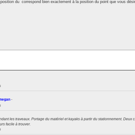
position du
correspond bien exactement à la position du point que vous désir
6
enegan
-
6
dant les traveaux. Portage du matériel et kayaks à partir du stationnement. Deux c
rs facile à trouver.
6