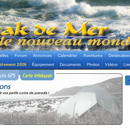
elles
Forum
Annonces
Calendrier
Aventures
Destination
blement 2026
Équipement
Documents
Photos
Vidéos
Lie