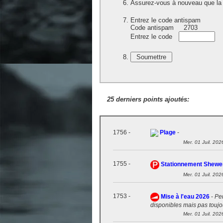
Assurez-vous à nouveau que la 
Entrez le code antispam
Code antispam
2703
Entrez le code
25 derniers points ajoutés:
1756 -
Plage
-
Mer. 01 Juil. 202
1755 -
Stationnement Shew
Mer. 01 Juil. 202
1753 -
Mise à l'eau 2026
-
Pen
disponibles mais pas toujou
Mer. 01 Juil. 202