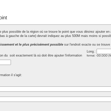
int
e plus possible de la région où se trouve le point que vous désirez ajouter en
u bas à gauche de la carte) devrait indiquez au plus 500M mais moins si possib
sissement et le plus précisément possible
sur l'endroit exacte ou se trouve
Long.:
tion du
soit exactement là où doit être ajouter l'information
format: -DD.DDD 
mation il s'agit: