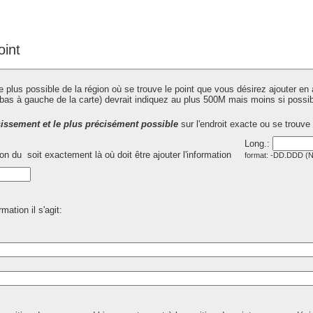
int
e plus possible de la région où se trouve le point que vous désirez ajouter en
u bas à gauche de la carte) devrait indiquez au plus 500M mais moins si possib
sissement et le plus précisément possible
sur l'endroit exacte ou se trouve
Long.:
tion du
soit exactement là où doit être ajouter l'information
format: -DD.DDD 
mation il s'agit: