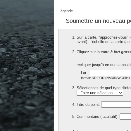
Légende
Soumettre un nouveau po
Sur la carte, "approchez-vous" l
avant). L'échelle de la carte (a
Cliquez sur la carte
à fort gros
recliquer jusqu'à ce que la posi
Lat.:
format: DD.DDD (NAD83/WGS84)
Sélectionnez de quel type d'infor
Titre du point:
Commentaire (facultatif):