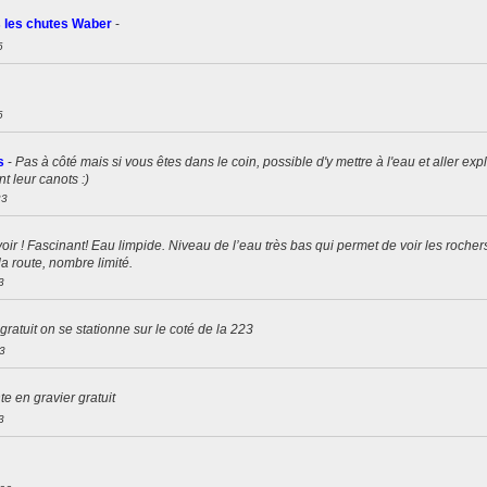
s les chutes Waber
-
6
6
s
-
Pas à côté mais si vous êtes dans le coin, possible d'y mettre à l'eau et aller exp
t leur canots :)
23
voir ! Fascinant! Eau limpide. Niveau de l’eau très bas qui permet de voir les rocher
a route, nombre limité.
3
gratuit on se stationne sur le coté de la 223
3
e en gravier gratuit
3