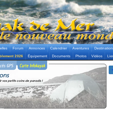
elles
Forum
Annonces
Calendrier
Aventures
Destination
blement 2026
Équipement
Documents
Photos
Vidéos
Lie