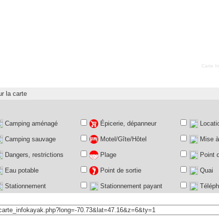
Carte I
r la carte
Camping aménagé
Épicerie, dépanneur
Locati
Camping sauvage
Motel/Gîte/Hôtel
Mise à 
Dangers, restrictions
Plage
Point d
Eau potable
Point de sortie
Quai
Stationnement
Stationnement payant
Téléph