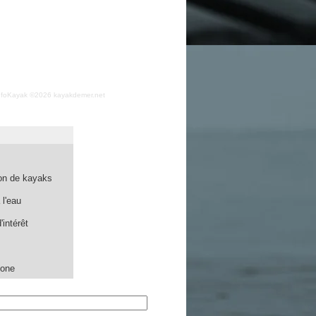
nfoKayak ©2026 kayakdemer.net
on de kayaks
l'eau
'intérêt
one