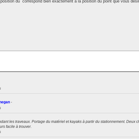
position du
correspond bien exactement à la position du point que vous désir
6
negan
-
6
dant les traveaux. Portage du matériel et kayaks à partir du stationnement. Deux c
rs facile à trouver.
6