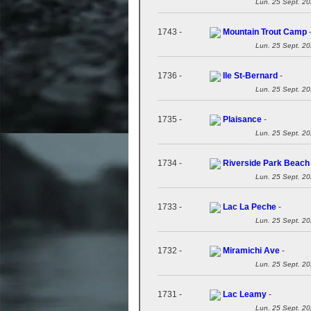
Lun. 25 Sept. 2
1743 -
Mountain Trout Camp
Lun. 25 Sept. 2
1736 -
Ile St-Bernard
-
Lun. 25 Sept. 2
1735 -
Plaisance
-
Lun. 25 Sept. 2
1734 -
Riverside Park Beach
Lun. 25 Sept. 2
1733 -
Lac La Peche
-
Lun. 25 Sept. 2
1732 -
Miramichi Ave
-
Lun. 25 Sept. 2
1731 -
Lac Leamy
-
Lun. 25 Sept. 2