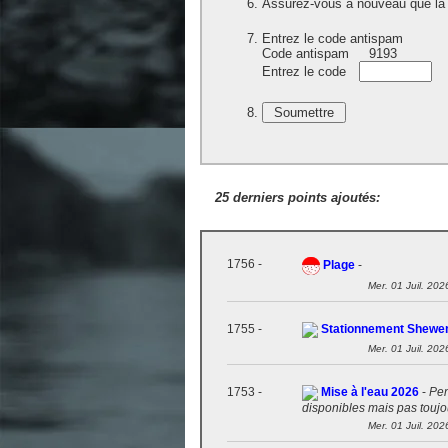
Assurez-vous à nouveau que la 
Entrez le code antispam
Code antispam
9193
Entrez le code
25 derniers points ajoutés:
1756 -
Plage
-
Mer. 01 Juil. 202
1755 -
Stationnement Shewe
Mer. 01 Juil. 202
1753 -
Mise à l'eau 2026
-
Pen
disponibles mais pas toujou
Mer. 01 Juil. 202