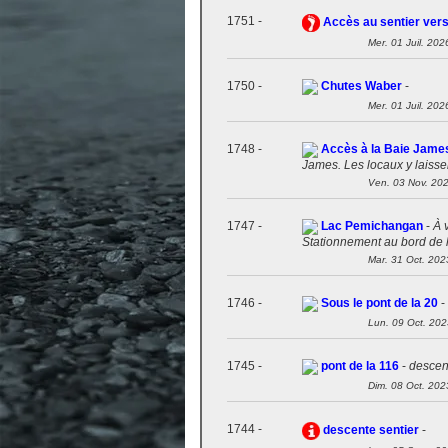
1751 -
Accès au sentier ver
Mer. 01 Juil. 202
1750 -
Chutes Waber
-
Mer. 01 Juil. 202
1748 -
Accès à la Baie Jame
James. Les locaux y laissen
Ven. 03 Nov. 20
1747 -
Lac Pemichangan
-
À 
Stationnement au bord de l
Mar. 31 Oct. 202
1746 -
Sous le pont de la 20
-
Lun. 09 Oct. 202
1745 -
pont de la 116
-
descent
Dim. 08 Oct. 202
1744 -
descente sentier
-