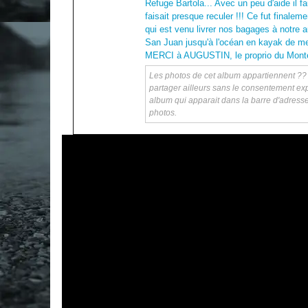
Refuge Bartola... Avec un peu d'aide il fa
faisait presque reculer !!! Ce fut final
qui est venu livrer nos bagages à notre au
San Juan jusqu'à l'océan en kayak de me
MERCI à AUGUSTIN, le proprio du MonteCri
Les photos de cet album appartiennent ?? ka
partager ailleurs sans le consentement exp
album qui apparait dans la barre d'adress
photos.