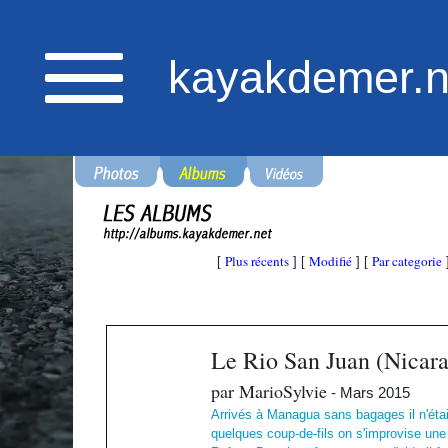
kayakdemer.n
Plus récents
Modifié
Par categorie
[
] [
] [
Le Rio San Juan (Nicara
par MarioSylvie
- Mars 2015
Arrivés à Managua sans bagages il n'était
quelques coup-de-fils on s'improvise un