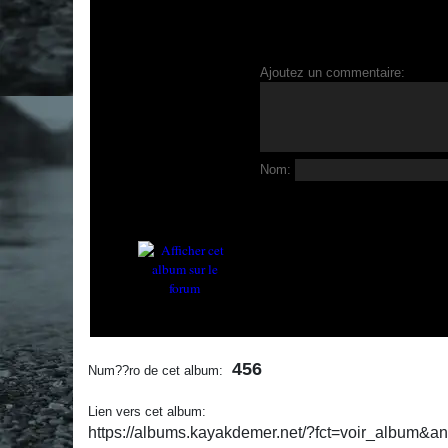
Ajoutez un commentaire:
Nom:
456
Num??ro de cet album:
Lien vers cet album:
https://albums.kayakdemer.net/?fct=voir_album&a