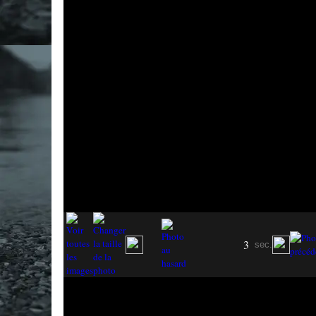
3
sec.