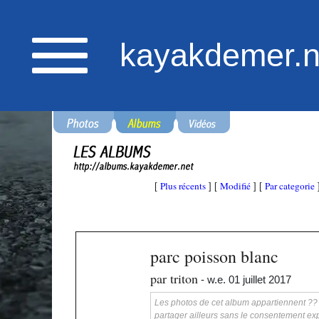
kayakdemer.n
Plus récents
Modifié
Par categorie
[
] [
] [
parc poisson blanc
par triton
- w.e. 01 juillet 2017
Les photos de cet album appartiennent ?? ka
partager ailleurs sans le consentement exp