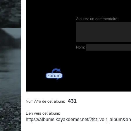
Ajoutez un commentaire:
Nom:
431
Num??ro de cet album:
Lien vers cet album:
https://albums.kayakdemer.net/?fct=voir_album&a