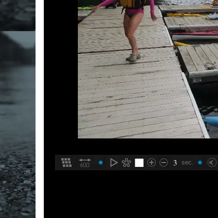
3
sec.