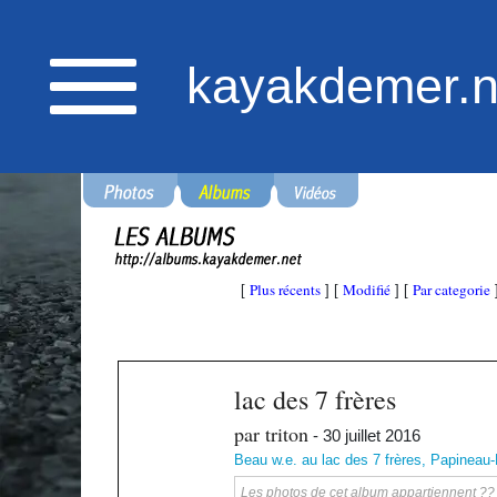
kayakdemer.n
Plus récents
Modifié
Par categorie
[
] [
] [
lac des 7 frères
par triton
- 30 juillet 2016
Beau w.e. au lac des 7 frères, Papineau-
Les photos de cet album appartiennent ?? ka