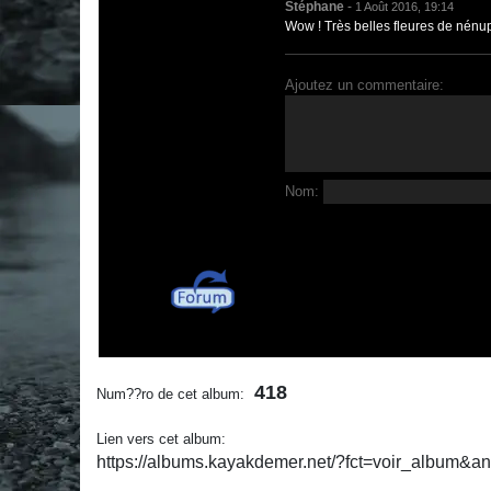
Stéphane
-
1 Août 2016, 19:14
Wow ! Très belles fleures de nénup
Ajoutez un commentaire:
Nom:
418
Num??ro de cet album:
Lien vers cet album:
https://albums.kayakdemer.net/?fct=voir_album&a