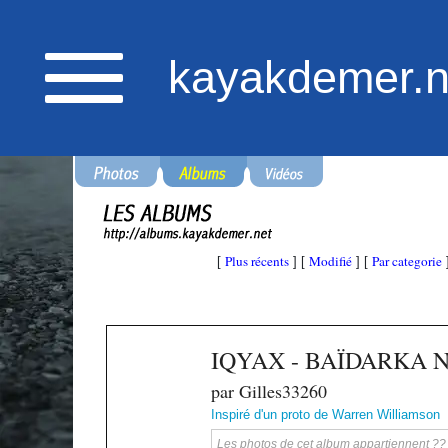
kayakdemer.n
Plus récents
Modifié
Par categorie
[
] [
] [
IQYAX - BAÏDARKA 
par Gilles33260
Inspiré d'un proto de Warren Williamson
Les photos de cet album appartiennent ?? ka