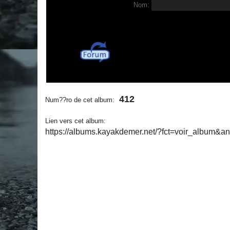
Nom:
412
Num??ro de cet album:
Lien vers cet album:
https://albums.kayakdemer.net/?fct=voir_album&a