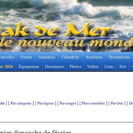
ouvelles
Forum
Annonces
Calendrier
Aventures
Destinations
nt 2026
Équipement
Documents
Photos
Vidéos
Liens
Site
fié
Par categorie
Par région
Par usager
Plus consultés
Par titre
De
] [
] [
] [
] [
] [
] [
rnier dimanche de février