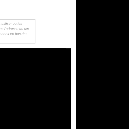
utiliser ou les
ez l'adresse de cet
acebook en bas des