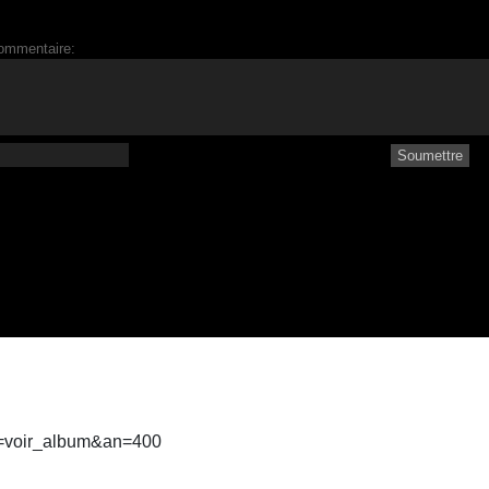
ommentaire:
ct=voir_album&an=400