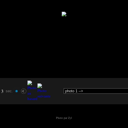
3
sec.
Photo par Zyl