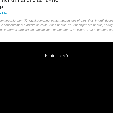
16
r Mer.
m appartiennent ?? kayakdemer.net et aux auteurs des photos. Il est interdit de les 
 le consentement explicite de l'auteur des photos. Pour partager ces photos, partag
ns la barre d'adresse, en haut de votre navigateur ou en cliquant sur le bouton F
Photo 1 de 5