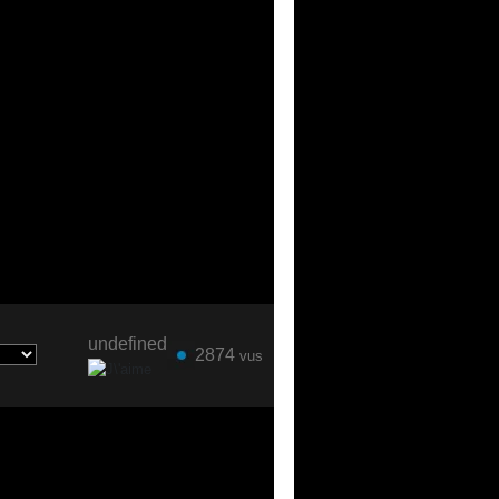
undefined
2874
vus