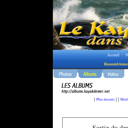
Accueil
N
Rassembleme
Plus récents
Modi
[
] [
Sortie du de