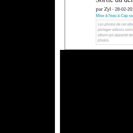
par Zyl
- 28-02-20
Mise à l'eau à Cap su
Les photos de cet albu
partager ailleurs sans
album qui apparait da
photos.