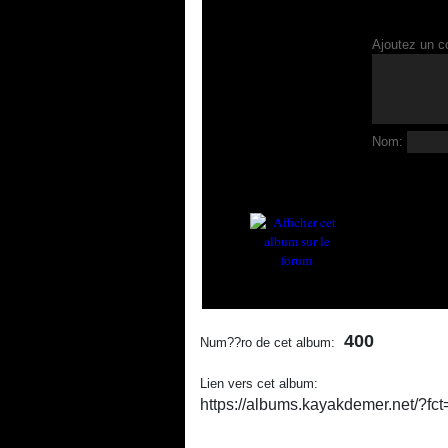
Ajoutez un c
Nom:
400
Num??ro de cet album:
Lien vers cet album:
https://albums.kayakdemer.net/?f