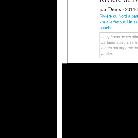
par Denis
- 2014-
Rivière du Nord à par
km aller/retour. Un s
gauche.
Les photos de cet albu
partager ailleurs sans
album qui apparait da
photos.