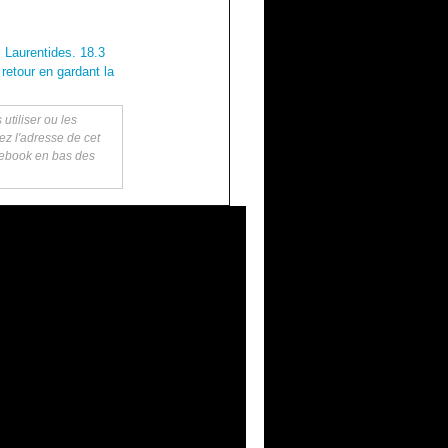
s Laurentides. 18.3
retour en gardant la
utiliser ou les
ez l'adresse de cet
acebook en bas des