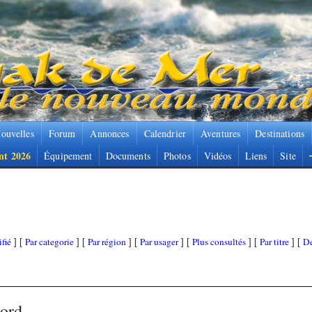
ouvelles
Forum
Annonces
Calendrier
Aventures
Destinations
nt 2026
Équipement
Documents
Photos
Vidéos
Liens
Site
fié
Par categorie
Par région
Par usager
Plus consultés
Par titre
De
] [
] [
] [
] [
] [
] [
Nord