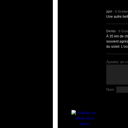
jgm
-
5 Octobr
Une autre belle
Denis
-
5 Octo
À 35 km de che
souvent agréa
du soleil. L'oc
Ajoutez un c
Nom: