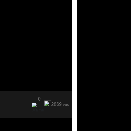
0
2869
vus