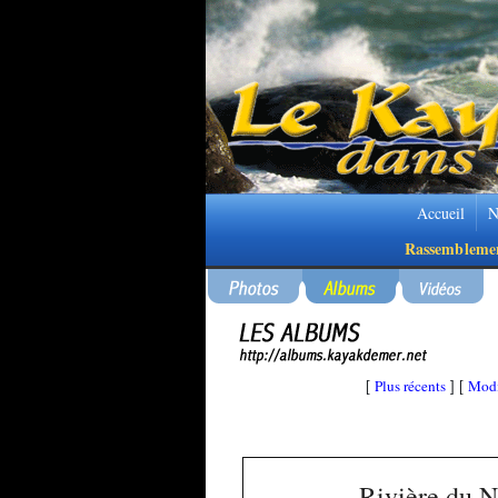
Accueil
N
Rassembleme
Plus récents
Modi
[
] [
Rivière du 