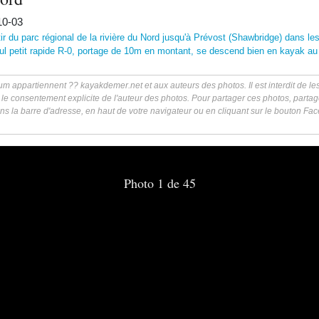
10-03
tir du parc régional de la rivière du Nord jusqu'à Prévost (Shawbridge) dans le
eul petit rapide R-0, portage de 10m en montant, se descend bien en kayak au 
m appartiennent ?? kayakdemer.net et aux auteurs des photos. Il est interdit de les 
 le consentement explicite de l'auteur des photos. Pour partager ces photos, partag
ns la barre d'adresse, en haut de votre navigateur ou en cliquant sur le bouton F
Photo 1 de 45