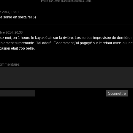
Photo par Denis (nanouk36@hotmail.com)
e 2014, 13:01
 sortie en solitaire! ;-)
bre 2014, 20:38
z moi, en 1 heure le kayak était sur la rivière. Les sorties improvisée de dernière 
blement surprenante. J'ai adoré. Évidemment j'ai pagayé sur le retour avec la lune
casion était trop belle.
ommentaire: