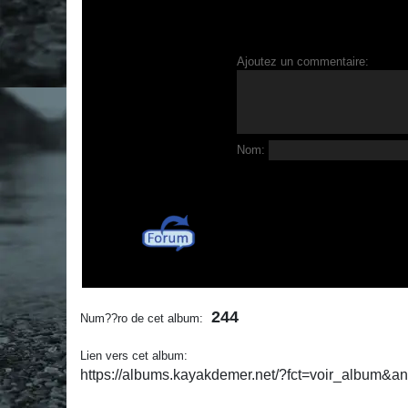
Ajoutez un commentaire:
Nom:
244
Num??ro de cet album:
Lien vers cet album:
https://albums.kayakdemer.net/?fct=voir_album&a