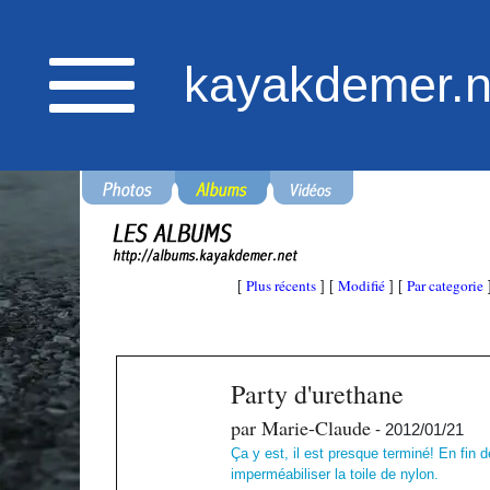
kayakdemer.n
Plus récents
Modifié
Par categorie
[
] [
] [
Party d'urethane
par Marie-Claude
- 2012/01/21
Ça y est, il est presque terminé! En fin d
imperméabiliser la toile de nylon.