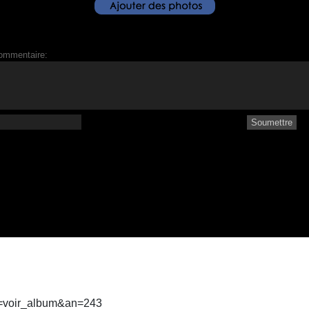
ommentaire:
ct=voir_album&an=243