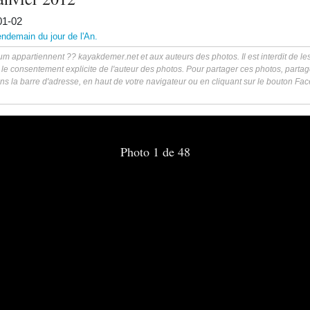
01-02
lendemain du jour de l'An.
m appartiennent ?? kayakdemer.net et aux auteurs des photos. Il est interdit de les 
 le consentement explicite de l'auteur des photos. Pour partager ces photos, partag
ns la barre d'adresse, en haut de votre navigateur ou en cliquant sur le bouton F
Photo 1 de 48