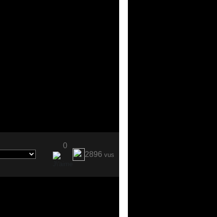
0
2896
vus