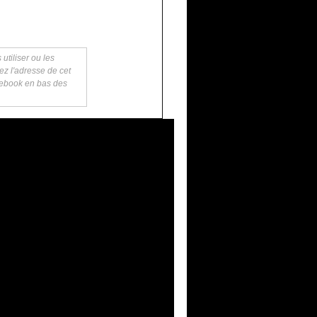
utiliser ou les
ez l'adresse de cet
acebook en bas des