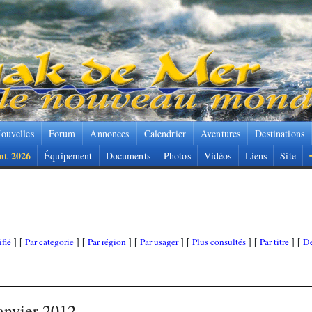
ouvelles
Forum
Annonces
Calendrier
Aventures
Destinations
nt 2026
Équipement
Documents
Photos
Vidéos
Liens
Site
fié
Par categorie
Par région
Par usager
Plus consultés
Par titre
De
] [
] [
] [
] [
] [
] [
janvier 2012