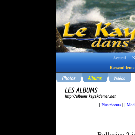
Accueil
N
Rassembleme
Plus récents
Modi
[
] [
Bellerive 2 