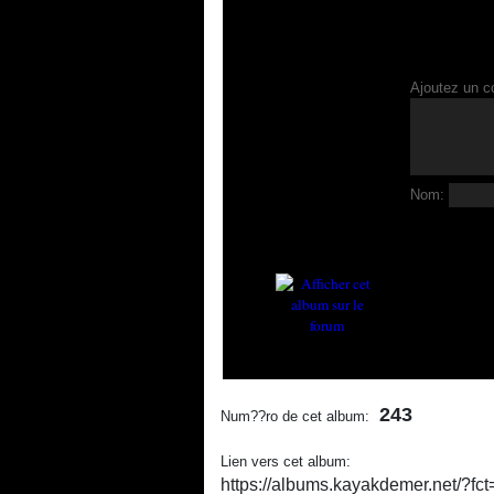
Ajoutez un c
Nom:
243
Num??ro de cet album:
Lien vers cet album:
https://albums.kayakdemer.net/?f