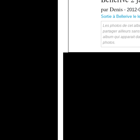
par Denis
- 2012-
Sortie à Bellerive le 
Les photos de cet albu
partager ailleurs sans
album qui apparait da
photos.