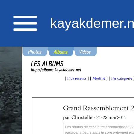
kayakdemer.n
Plus récents
Modifié
Par categorie
[
] [
] [
Grand Rassemblement 
par Christelle
- 21-23 mai 2011
Les photos de cet album appartiennent ?? ka
partager ailleurs sans le consentement exp