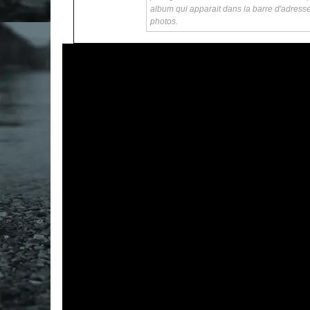
album qui apparait dans la barre d'adress
photos.