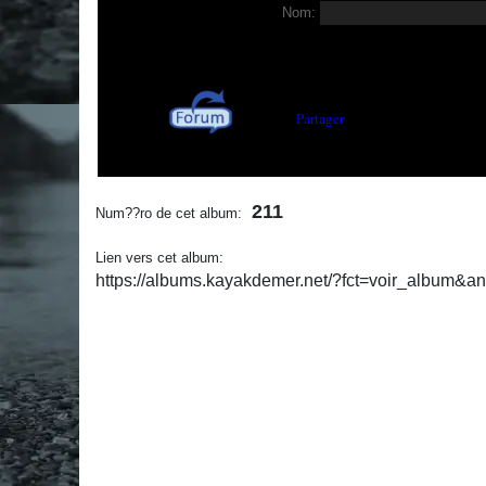
Nom:
Partager
211
Num??ro de cet album:
Lien vers cet album:
https://albums.kayakdemer.net/?fct=voir_album&a