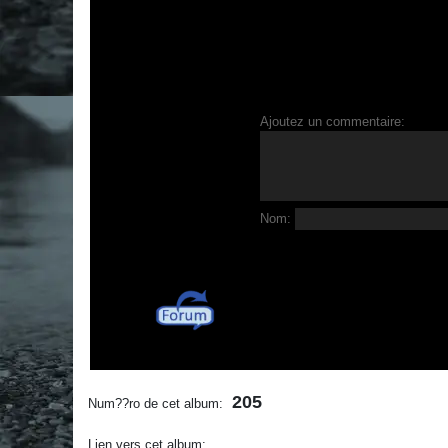
Ajoutez un commentaire:
Nom:
205
Num??ro de cet album:
Lien vers cet album: