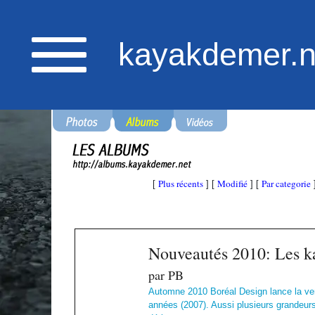
kayakdemer.n
Plus récents
Modifié
Par categorie
[
] [
] [
Nouveautés 2010: Les k
par PB
Automne 2010 Boréal Design lance la ver
années (2007). Aussi plusieurs grandeurs