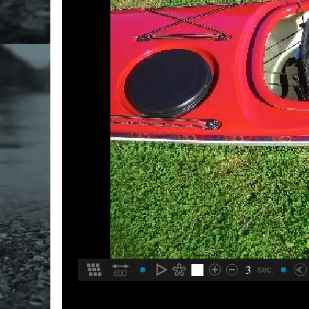
3
sec.