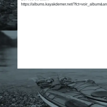
https://albums.kayakdemer.net/?fct=voir_album&a