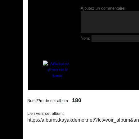
Ajoutez un commentaire:
Nom:
180
Num??ro de cet album:
Lien vers cet album:
https://albums.kayakdemer.net/?fct=voir_album&a