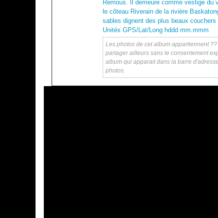
Remous. Il demeure comme vestige du vill
le côteau Riverain de la rivière Baskato
sables dignent des plus beaux couchers de
Unités GPS/Lat/Long hddd mm.mmm
Les photos de cet album appartiennent ?? ka
partager ailleurs sans le consentement exp
album qui apparait dans la barre d'adress
photos.