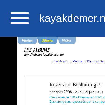
kayakdemer.n
Plus récents
Modifié
Par categorie
[
] [
] [
Réservoir Baskatong 21 
par yves2008
- 21 au 25 juin 2010
Randonnée de 120 kilomètres en 4 1/2 jou
Baskatong sont repoussés par la compagni