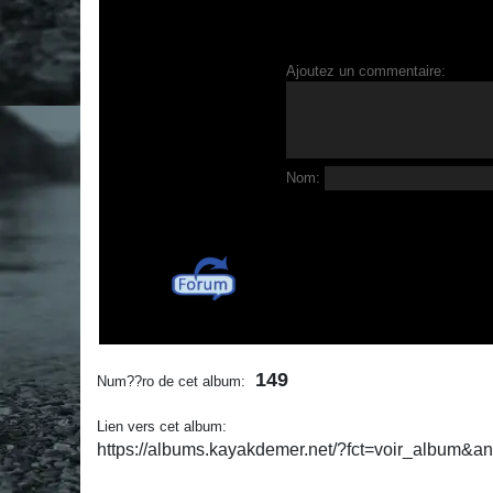
Ajoutez un commentaire:
Nom:
149
Num??ro de cet album:
Lien vers cet album:
https://albums.kayakdemer.net/?fct=voir_album&a