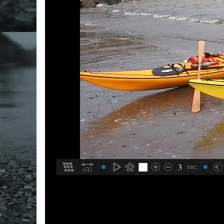
3
sec.