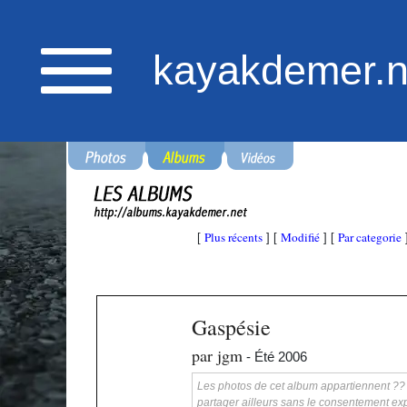
kayakdemer.n
Plus récents
Modifié
Par categorie
[
] [
] [
Gaspésie
par jgm
- Été 2006
Les photos de cet album appartiennent ?? ka
partager ailleurs sans le consentement exp