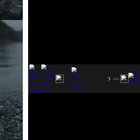
3
sec.