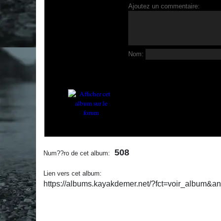
Ajoutez un commentaire:
Nom:
508
Num??ro de cet album:
Lien vers cet album:
https://albums.kayakdemer.net/?fct=voir_album&a