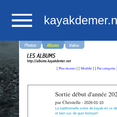
kayakdemer.n
Plus récents
Modifié
Par categorie
[
] [
] [
Sortie début d'année 20
par Christelle
- 2026-01-10
La traditionnelle sortie de kayak en ce d
et bien sur, de quoi festoyer!